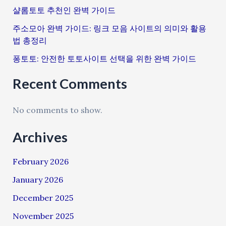
샬롬토토 추천인 완벽 가이드
주소모아 완벽 가이드: 링크 모음 사이트의 의미와 활용
법 총정리
퐁토토: 안전한 토토사이트 선택을 위한 완벽 가이드
Recent Comments
No comments to show.
Archives
February 2026
January 2026
December 2025
November 2025