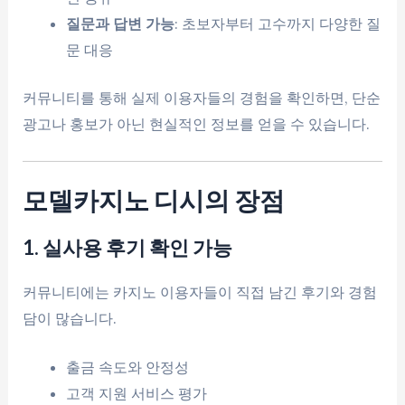
질문과 답변 가능
: 초보자부터 고수까지 다양한 질
문 대응
커뮤니티를 통해 실제 이용자들의 경험을 확인하면, 단순
광고나 홍보가 아닌 현실적인 정보를 얻을 수 있습니다.
모델카지노 디시의 장점
1. 실사용 후기 확인 가능
커뮤니티에는 카지노 이용자들이 직접 남긴 후기와 경험
담이 많습니다.
출금 속도와 안정성
고객 지원 서비스 평가