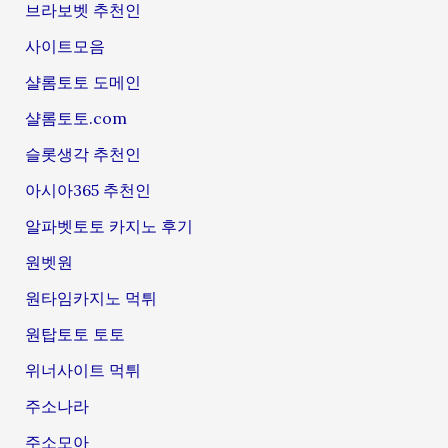
브라보벳 추천인
사이트모음
샬롬토토 도메인
샬롬토토.com
슬롯생각 추천인
아시아365 추천인
알파벳토토 카지노 후기
원벳원
원타임카지노 먹튀
원탑토토 토토
위너사이트 먹튀
주소나라
주소모아