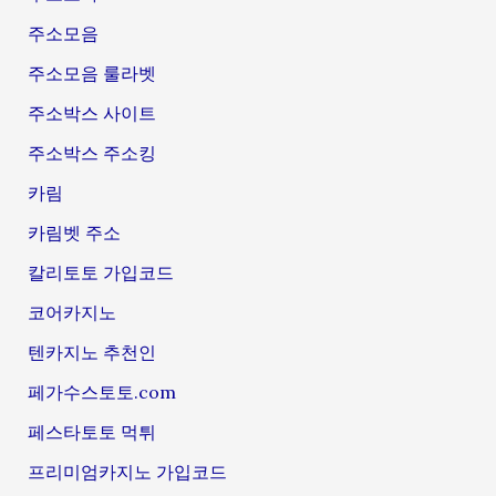
주소모음
주소모음 룰라벳
주소박스 사이트
주소박스 주소킹
카림
카림벳 주소
칼리토토 가입코드
코어카지노
텐카지노 추천인
페가수스토토.com
페스타토토 먹튀
프리미엄카지노 가입코드