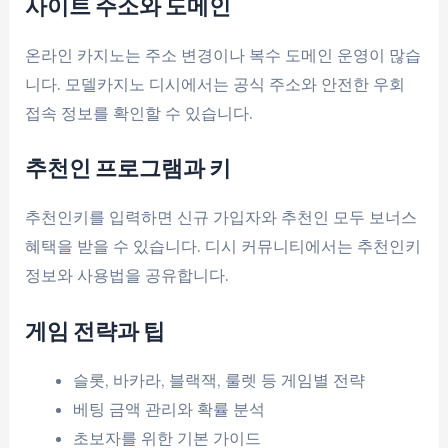
사이트 주소와 도메인
온라인 카지노는 주소 변경이나 복수 도메인 운영이 많습
니다. 모델카지노 디시에서는 공식 주소와 안전한 우회
접속 정보를 확인할 수 있습니다.
추천인 프로그램과 키
추천인키를 입력하면 신규 가입자와 추천인 모두 보너스
혜택을 받을 수 있습니다. 디시 커뮤니티에서는 추천인키
정보와 사용법을 공유합니다.
게임 전략과 팁
슬롯, 바카라, 블랙잭, 룰렛 등 게임별 전략
베팅 금액 관리와 확률 분석
초보자를 위한 기본 가이드