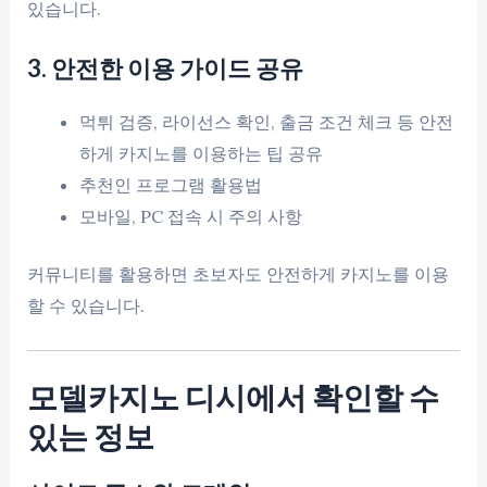
있습니다.
3. 안전한 이용 가이드 공유
먹튀 검증, 라이선스 확인, 출금 조건 체크 등 안전
하게 카지노를 이용하는 팁 공유
추천인 프로그램 활용법
모바일, PC 접속 시 주의 사항
커뮤니티를 활용하면 초보자도 안전하게 카지노를 이용
할 수 있습니다.
모델카지노 디시에서 확인할 수
있는 정보