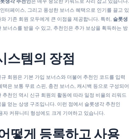
롯생각 추천인
은 매우 중요한 키워드로 자리 잡고 있습니다.
인터페이스, 그리고 풍성한 보너스 혜택으로 인기를 끌고 있
와 기존 회원 모두에게 큰 이점을 제공합니다. 특히,
슬롯생
 보너스를 받을 수 있고, 추천인은 추가 보상을 획득하는 방
시스템의 장점
신규 회원은 기본 가입 보너스와 더불어 추천인 코드를 입력
혜택은 보통 무료 스핀, 충전 보너스, 캐시백 등으로 구성되어
한 추천인 역시 신규 회원의 활동에 따라 일정 비율의 리워드
익을 얻는 상생 구조입니다. 이런 점에서 슬롯생각 추천인
용자 커뮤니티 형성에도 크게 기여하고 있습니다.
 어떻게 등록하고 사용