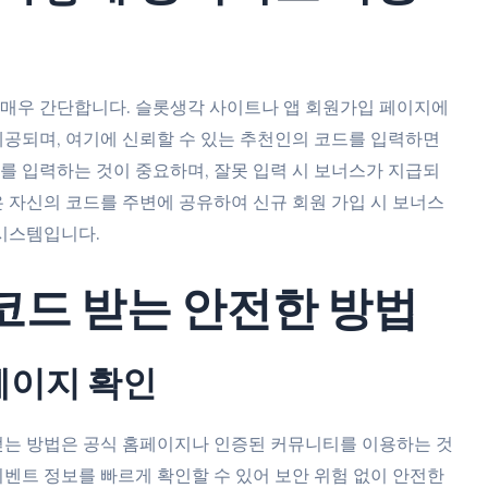
 매우 간단합니다. 슬롯생각 사이트나 앱 회원가입 페이지에
제공되며, 여기에 신뢰할 수 있는 추천인의 코드를 입력하면
를 입력하는 것이 중요하며, 잘못 입력 시 보너스가 지급되
은 자신의 코드를 주변에 공유하여 신규 회원 가입 시 보너스
 시스템입니다.
코드 받는 안전한 방법
홈페이지 확인
얻는 방법은 공식 홈페이지나 인증된 커뮤니티를 이용하는 것
이벤트 정보를 빠르게 확인할 수 있어 보안 위험 없이 안전한