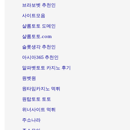
브라보벳 추천인
사이트모음
샬롬토토 도메인
샬롬토토.com
슬롯생각 추천인
아시아365 추천인
알파벳토토 카지노 후기
원벳원
원타임카지노 먹튀
원탑토토 토토
위너사이트 먹튀
주소나라