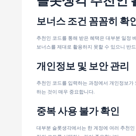
슬롯생각 추천인 
보너스 조건 꼼꼼히 확
추천인 코드를 통해 받은 혜택은 대부분 일정 
보너스를 제대로 활용하지 못할 수 있으니 반드
개인정보 및 보안 관리
추천인 코드를 입력하는 과정에서 개인정보가 노
하는 것이 매우 중요합니다.
중복 사용 불가 확인
대부분 슬롯생각에서는 한 계정에 여러 추천인 