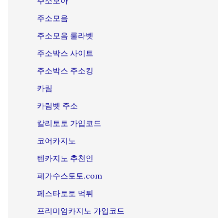
주소모아
주소모음
주소모음 룰라벳
주소박스 사이트
주소박스 주소킹
카림
카림벳 주소
칼리토토 가입코드
코어카지노
텐카지노 추천인
페가수스토토.com
페스타토토 먹튀
프리미엄카지노 가입코드