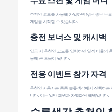
무료 스핀 및 게임 머니
추천인 코드를 사용해 가입하면 많은 경우 무료
게임을 시작할 수 있습니다.
충전 보너스 및 캐시백
입금 시 추천인 코드를 입력하면 일정 비율의 
용에 큰 도움이 됩니다.
전용 이벤트 참가 자격
추천인 사용자는 종종 슬롯생각에서 진행하는 
니다. 이는 일반 회원과 차별화된 혜택입니다.