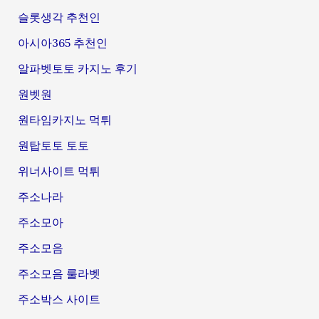
슬롯생각 추천인
아시아365 추천인
알파벳토토 카지노 후기
원벳원
원타임카지노 먹튀
원탑토토 토토
위너사이트 먹튀
주소나라
주소모아
주소모음
주소모음 룰라벳
주소박스 사이트