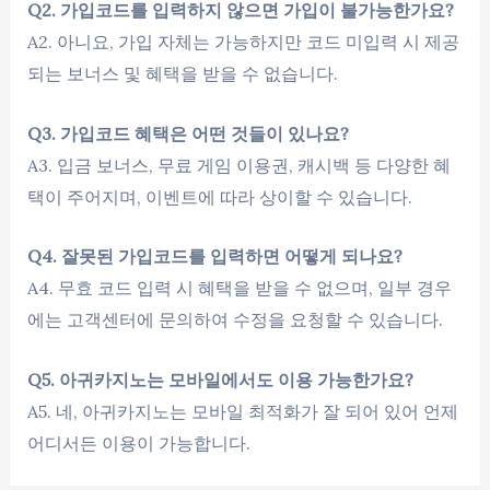
Q2. 가입코드를 입력하지 않으면 가입이 불가능한가요?
A2. 아니요, 가입 자체는 가능하지만 코드 미입력 시 제공
되는 보너스 및 혜택을 받을 수 없습니다.
Q3. 가입코드 혜택은 어떤 것들이 있나요?
A3. 입금 보너스, 무료 게임 이용권, 캐시백 등 다양한 혜
택이 주어지며, 이벤트에 따라 상이할 수 있습니다.
Q4. 잘못된 가입코드를 입력하면 어떻게 되나요?
A4. 무효 코드 입력 시 혜택을 받을 수 없으며, 일부 경우
에는 고객센터에 문의하여 수정을 요청할 수 있습니다.
Q5. 아귀카지노는 모바일에서도 이용 가능한가요?
A5. 네, 아귀카지노는 모바일 최적화가 잘 되어 있어 언제
어디서든 이용이 가능합니다.