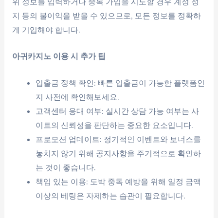
위 정보를 입력하거나 중복 가입을 시도할 경우 계정 정
지 등의 불이익을 받을 수 있으므로, 모든 정보를 정확하
게 기입해야 합니다.
아귀카지노 이용 시 추가 팁
입출금 정책 확인: 빠른 입출금이 가능한 플랫폼인
지 사전에 확인해보세요.
고객센터 응대 여부: 실시간 상담 가능 여부는 사
이트의 신뢰성을 판단하는 중요한 요소입니다.
프로모션 업데이트: 정기적인 이벤트와 보너스를
놓치지 않기 위해 공지사항을 주기적으로 확인하
는 것이 좋습니다.
책임 있는 이용: 도박 중독 예방을 위해 일정 금액
이상의 베팅은 자제하는 습관이 필요합니다.