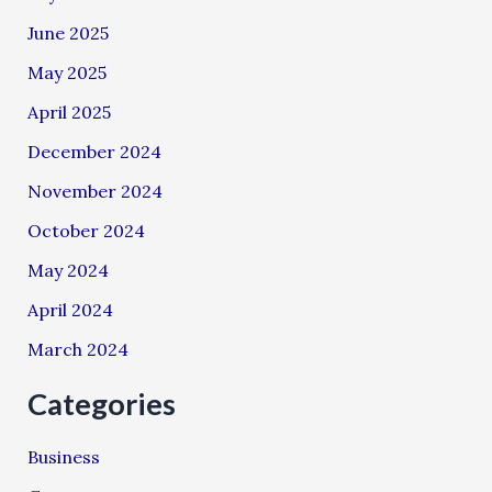
June 2025
May 2025
April 2025
December 2024
November 2024
October 2024
May 2024
April 2024
March 2024
Categories
Business