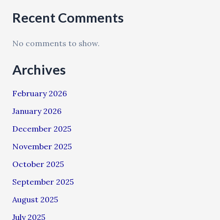
Recent Comments
No comments to show.
Archives
February 2026
January 2026
December 2025
November 2025
October 2025
September 2025
August 2025
July 2025