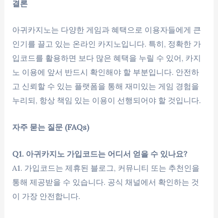
결론
아귀카지노는 다양한 게임과 혜택으로 이용자들에게 큰
인기를 끌고 있는 온라인 카지노입니다. 특히, 정확한 가
입코드를 활용하면 보다 많은 혜택을 누릴 수 있어, 카지
노 이용에 앞서 반드시 확인해야 할 부분입니다. 안전하
고 신뢰할 수 있는 플랫폼을 통해 재미있는 게임 경험을
누리되, 항상 책임 있는 이용이 선행되어야 할 것입니다.
자주 묻는 질문 (FAQs)
Q1. 아귀카지노 가입코드는 어디서 얻을 수 있나요?
A1. 가입코드는 제휴된 블로그, 커뮤니티 또는 추천인을
통해 제공받을 수 있습니다. 공식 채널에서 확인하는 것
이 가장 안전합니다.