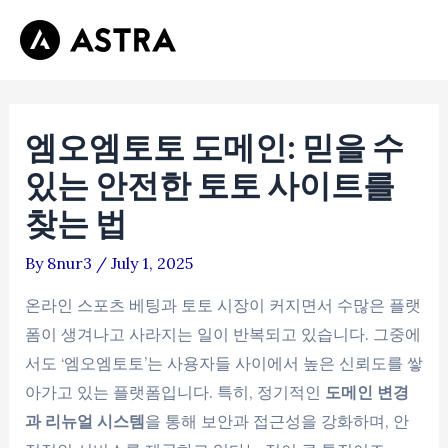
Skip
Post
Mai
to
navigation
Men
content
엠오엠토토 도메인: 믿을 수
있는 안전한 토토 사이트를
찾는 법
By
8nur3
/
July 1, 2025
온라인 스포츠 베팅과 토토 시장이 커지면서 수많은 플랫
폼이 생겨나고 사라지는 일이 반복되고 있습니다. 그중에
서도 ‘엠오엠토토’는 사용자들 사이에서 높은 신뢰도를 쌓
아가고 있는 플랫폼입니다. 특히, 정기적인
도메인 변경
과 리뉴얼 시스템
을 통해 보안과 접근성을 강화하며, 안