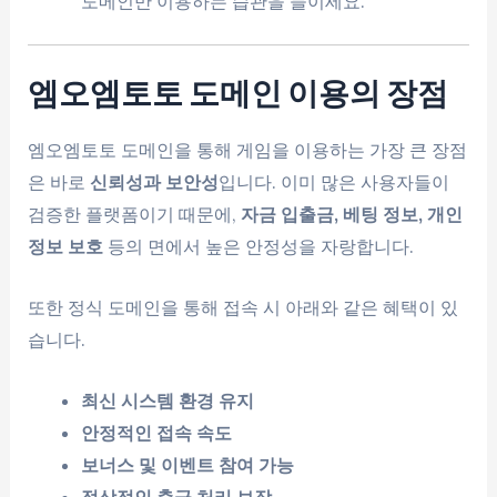
도메인만 이용하는 습관을 들이세요.
엠오엠토토 도메인 이용의 장점
엠오엠토토 도메인을 통해 게임을 이용하는 가장 큰 장점
은 바로
신뢰성과 보안성
입니다. 이미 많은 사용자들이
검증한 플랫폼이기 때문에,
자금 입출금, 베팅 정보, 개인
정보 보호
등의 면에서 높은 안정성을 자랑합니다.
또한 정식 도메인을 통해 접속 시 아래와 같은 혜택이 있
습니다.
최신 시스템 환경 유지
안정적인 접속 속도
보너스 및 이벤트 참여 가능
정상적인 출금 처리 보장