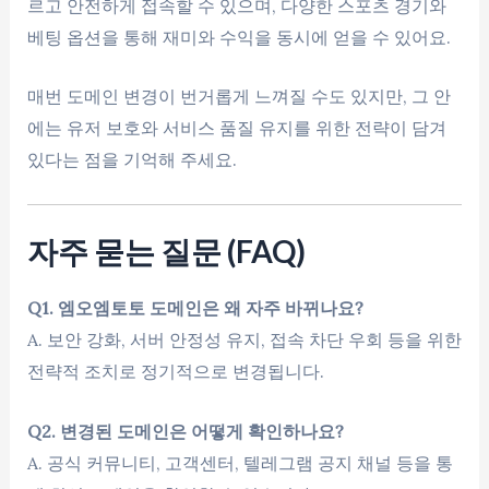
르고 안전하게 접속할 수 있으며, 다양한 스포츠 경기와
베팅 옵션을 통해 재미와 수익을 동시에 얻을 수 있어요.
매번 도메인 변경이 번거롭게 느껴질 수도 있지만, 그 안
에는 유저 보호와 서비스 품질 유지를 위한 전략이 담겨
있다는 점을 기억해 주세요.
자주 묻는 질문 (FAQ)
Q1. 엠오엠토토 도메인은 왜 자주 바뀌나요?
A. 보안 강화, 서버 안정성 유지, 접속 차단 우회 등을 위한
전략적 조치로 정기적으로 변경됩니다.
Q2. 변경된 도메인은 어떻게 확인하나요?
A. 공식 커뮤니티, 고객센터, 텔레그램 공지 채널 등을 통