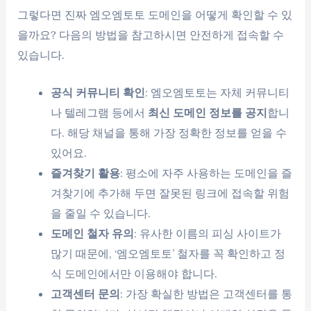
그렇다면 진짜 엠오엠토토 도메인을 어떻게 확인할 수 있
을까요? 다음의 방법을 참고하시면 안전하게 접속할 수
있습니다.
공식 커뮤니티 확인
: 엠오엠토토는 자체 커뮤니티
나 텔레그램 등에서
최신 도메인 정보를 공지
합니
다. 해당 채널을 통해 가장 정확한 정보를 얻을 수
있어요.
즐겨찾기 활용
: 평소에 자주 사용하는 도메인을 즐
겨찾기에 추가해 두면 잘못된 링크에 접속할 위험
을 줄일 수 있습니다.
도메인 철자 유의
: 유사한 이름의 피싱 사이트가
많기 때문에, ‘엠오엠토토’ 철자를 꼭 확인하고 정
식 도메인에서만 이용해야 합니다.
고객센터 문의
: 가장 확실한 방법은 고객센터를 통