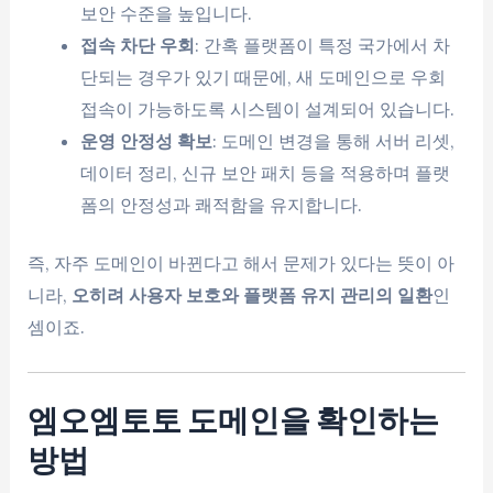
보안 수준을 높입니다.
접속 차단 우회
: 간혹 플랫폼이 특정 국가에서 차
단되는 경우가 있기 때문에, 새 도메인으로 우회
접속이 가능하도록 시스템이 설계되어 있습니다.
운영 안정성 확보
: 도메인 변경을 통해 서버 리셋,
데이터 정리, 신규 보안 패치 등을 적용하며 플랫
폼의 안정성과 쾌적함을 유지합니다.
즉, 자주 도메인이 바뀐다고 해서 문제가 있다는 뜻이 아
니라,
오히려 사용자 보호와 플랫폼 유지 관리의 일환
인
셈이죠.
엠오엠토토 도메인을 확인하는
방법