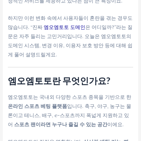
정적인 서비스를 제공하고 있다는 점이 큰 특징이죠.
하지만 이런 변화 속에서 사용자들이 혼란을 겪는 경우도
많습니다. “진짜
엠오엠토토 도메인
은 어디일까?”라는 질
문은 자주 들리는 고민거리입니다. 오늘은 엠오엠토토의
도메인 시스템, 변경 이유, 이용자 보호 방안 등에 대해 쉽
게 풀어 설명드릴게요.
엠오엠토토란 무엇인가요?
엠오엠토토는 국내외 다양한 스포츠 종목을 기반으로 한
온라인 스포츠 베팅 플랫폼
입니다. 축구, 야구, 농구는 물
론이고 테니스, 배구, e-스포츠까지 폭넓게 지원하고 있
어
스포츠 팬이라면 누구나 즐길 수 있는 공간
이에요.