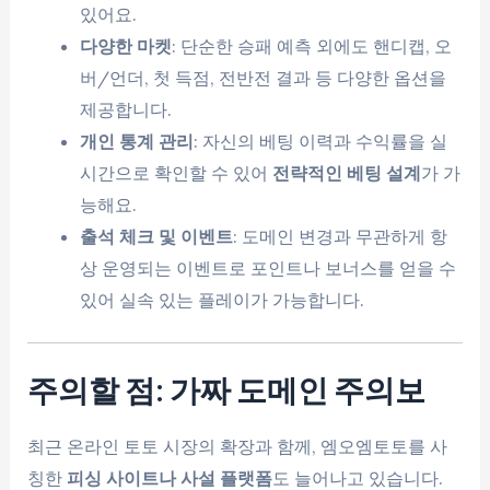
있어요.
다양한 마켓
: 단순한 승패 예측 외에도 핸디캡, 오
버/언더, 첫 득점, 전반전 결과 등 다양한 옵션을
제공합니다.
개인 통계 관리
: 자신의 베팅 이력과 수익률을 실
시간으로 확인할 수 있어
전략적인 베팅 설계
가 가
능해요.
출석 체크 및 이벤트
: 도메인 변경과 무관하게 항
상 운영되는 이벤트로 포인트나 보너스를 얻을 수
있어 실속 있는 플레이가 가능합니다.
주의할 점: 가짜 도메인 주의보
최근 온라인 토토 시장의 확장과 함께, 엠오엠토토를 사
칭한
피싱 사이트나 사설 플랫폼
도 늘어나고 있습니다.