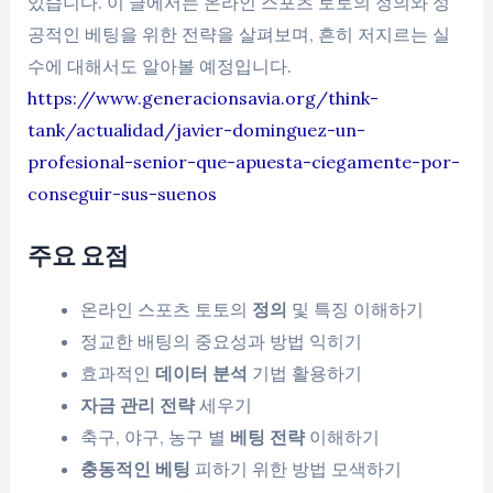
있습니다. 이 글에서는 온라인 스포츠 토토의 정의와 성
공적인 베팅을 위한 전략을 살펴보며, 흔히 저지르는 실
수에 대해서도 알아볼 예정입니다.
https://www.generacionsavia.org/think-
tank/actualidad/javier-dominguez-un-
profesional-senior-que-apuesta-ciegamente-por-
conseguir-sus-suenos
주요 요점
온라인 스포츠 토토의
정의
및 특징 이해하기
정교한 배팅의 중요성과 방법 익히기
효과적인
데이터 분석
기법 활용하기
자금 관리
전략
세우기
축구, 야구, 농구 별
베팅 전략
이해하기
충동적인 베팅
피하기 위한 방법 모색하기