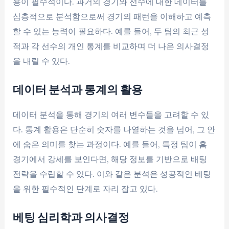
용이 필수적이다. 과거의 경기와 선수에 대한 데이터를
심층적으로 분석함으로써 경기의 패턴을 이해하고 예측
할 수 있는 능력이 필요하다. 예를 들어, 두 팀의 최근 성
적과 각 선수의 개인 통계를 비교하며 더 나은 의사결정
을 내릴 수 있다.
데이터 분석과 통계의 활용
데이터 분석을 통해 경기의 여러 변수들을 고려할 수 있
다. 통계 활용은 단순히 숫자를 나열하는 것을 넘어, 그 안
에 숨은 의미를 찾는 과정이다. 예를 들어, 특정 팀이 홈
경기에서 강세를 보인다면, 해당 정보를 기반으로 배팅
전략을 수립할 수 있다. 이와 같은 분석은 성공적인 베팅
을 위한 필수적인 단계로 자리 잡고 있다.
베팅 심리학과 의사결정