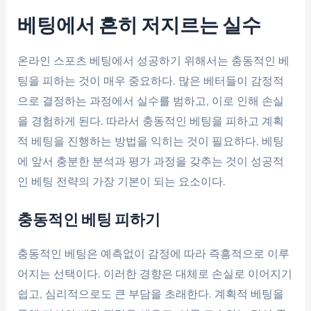
베팅에서 흔히 저지르는 실수
온라인 스포츠 베팅에서 성공하기 위해서는 충동적인 베
팅을 피하는 것이 매우 중요하다. 많은 베터들이 감정적
으로 결정하는 과정에서 실수를 범하고, 이로 인해 손실
을 경험하게 된다. 따라서 충동적인 베팅을 피하고 계획
적 베팅을 진행하는 방법을 익히는 것이 필요하다. 베팅
에 앞서 충분한 분석과 평가 과정을 갖추는 것이 성공적
인 베팅 전략의 가장 기본이 되는 요소이다.
충동적인 베팅 피하기
충동적인 베팅은 예측없이 감정에 따라 즉흥적으로 이루
어지는 선택이다. 이러한 경향은 대체로 손실로 이어지기
쉽고, 심리적으로도 큰 부담을 초래한다. 계획적 베팅을