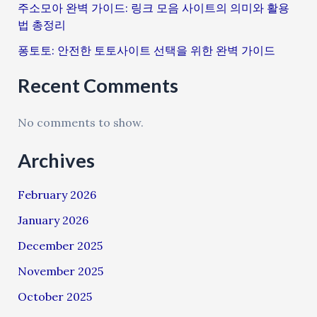
주소모아 완벽 가이드: 링크 모음 사이트의 의미와 활용
법 총정리
퐁토토: 안전한 토토사이트 선택을 위한 완벽 가이드
Recent Comments
No comments to show.
Archives
February 2026
January 2026
December 2025
November 2025
October 2025