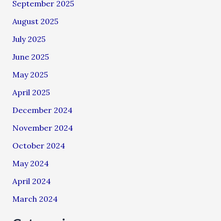
September 2025
August 2025
July 2025
June 2025
May 2025
April 2025
December 2024
November 2024
October 2024
May 2024
April 2024
March 2024