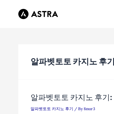
Skip
to
content
알파벳토토 카지노 후
알파벳토토 카지노 후기:
알
파
알파벳토토 카지노 후기
/ By
8nur3
벳