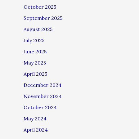
October 2025
September 2025
August 2025
July 2025
June 2025
May 2025
April 2025
December 2024
November 2024
October 2024
May 2024
April 2024