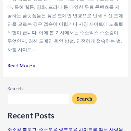
킹:
다. 특히 웹툰, 영화, 드라마 등 다양한 무료 콘텐츠를 제
최
공하는 플랫폼들은 잦은 도메인 변경으로 인해 최신 도메
신
인을 모르는 경우 접속이 어렵거나 사칭 사이트에 노출될
도
위험이 큽니다. 이에 본 기사에서는 주소박스 주소킹이
메
무엇인지, 최신 도메인 확인 방법, 안전하게 접속하는 법,
인
사칭 사이트 …
확
인
Read More »
과
안
전
Search
한
Search
접
속
Recent Posts
법
총
주소킹 블로그: 주소모음·링크모음 사이트를 찾는 사람을