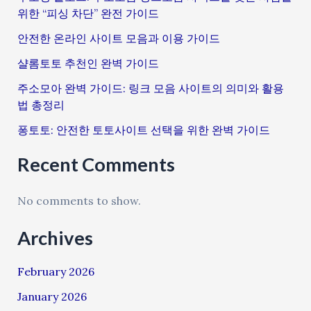
위한 “피싱 차단” 완전 가이드
정
리
안전한 온라인 사이트 모음과 이용 가이드
샬롬토토 추천인 완벽 가이드
주소모아 완벽 가이드: 링크 모음 사이트의 의미와 활용
법 총정리
퐁토토: 안전한 토토사이트 선택을 위한 완벽 가이드
Recent Comments
No comments to show.
Archives
February 2026
January 2026