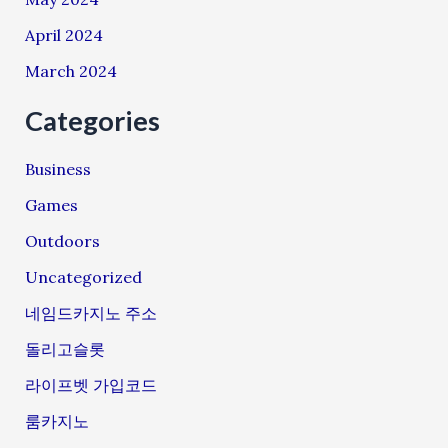
April 2024
March 2024
Categories
Business
Games
Outdoors
Uncategorized
네임드카지노 주소
돌리고슬롯
라이프벳 가입코드
룸카지노